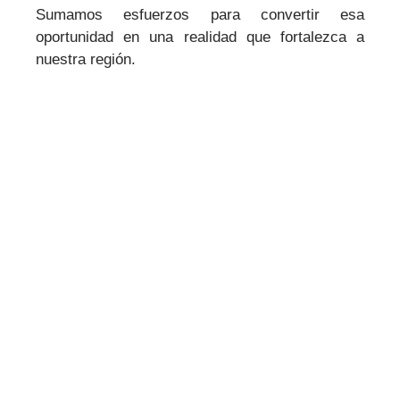
Sumamos esfuerzos para convertir esa
oportunidad en una realidad que fortalezca a
nuestra región.
CONSEJO DIRECTIVO 2025 - 2027
Lic. José Luis Contreras Valenzuela.
Presidente.
Lic. José López Castellanos.
Vicepresidente.
Lic. Álvaro Montaño Rubio.
Representante Legal.
Lic. Jorge Luna Villaseñor